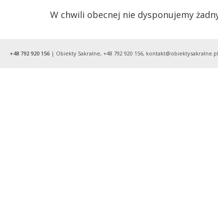
W chwili obecnej nie dysponujemy żadn
+48 792 920 156
| Obiekty Sakralne, +48 792 920 156, kontakt@obiektysakralne.pl