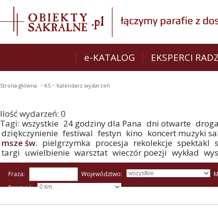
e-KATALOG
EKSPERCI RAD
Strona główna
KS
Kalendarz wydarzeń
Ilość wydarzeń:
0
Tagi:
wszystkie
24 godziny dla Pana
dni otwarte
droga
dziękczynienie
festiwal
festyn
kino
koncert muzyki sa
msze św.
pielgrzymka
procesja
rekolekcje
spektakl
targi
uwielbienie
warsztat
wieczór poezji
wykład
wy
Fraza:
Województwo:
M
Promień: