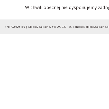
W chwili obecnej nie dysponujemy żadn
+48 792 920 156
| Obiekty Sakralne, +48 792 920 156, kontakt@obiektysakralne.pl