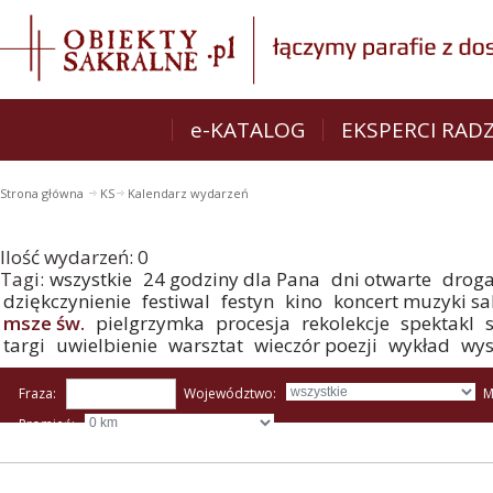
e-KATALOG
EKSPERCI RAD
Strona główna
KS
Kalendarz wydarzeń
Ilość wydarzeń:
0
Tagi:
wszystkie
24 godziny dla Pana
dni otwarte
droga
dziękczynienie
festiwal
festyn
kino
koncert muzyki sa
msze św.
pielgrzymka
procesja
rekolekcje
spektakl
targi
uwielbienie
warsztat
wieczór poezji
wykład
wy
Fraza:
Województwo:
M
Promień: