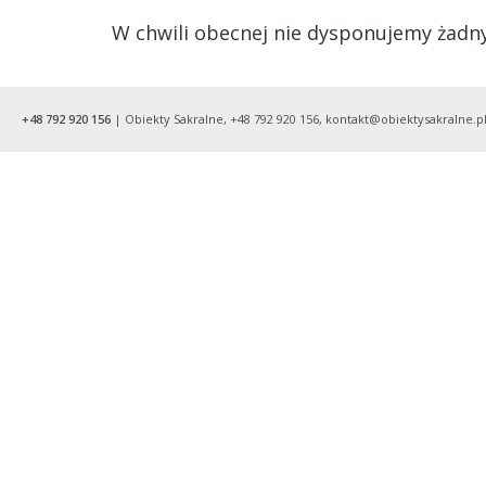
W chwili obecnej nie dysponujemy żadn
+48 792 920 156
| Obiekty Sakralne, +48 792 920 156, kontakt@obiektysakralne.pl