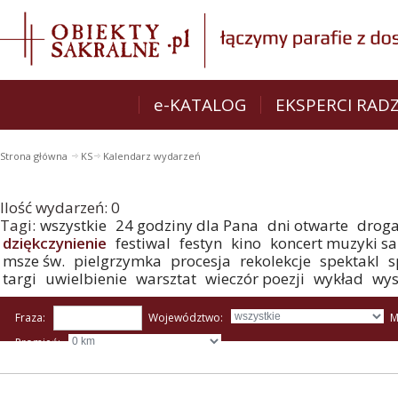
e-KATALOG
EKSPERCI RAD
Strona główna
KS
Kalendarz wydarzeń
Ilość wydarzeń:
0
Tagi:
wszystkie
24 godziny dla Pana
dni otwarte
droga
dziękczynienie
festiwal
festyn
kino
koncert muzyki sa
msze św.
pielgrzymka
procesja
rekolekcje
spektakl
s
targi
uwielbienie
warsztat
wieczór poezji
wykład
wy
Fraza:
Województwo:
M
Promień: